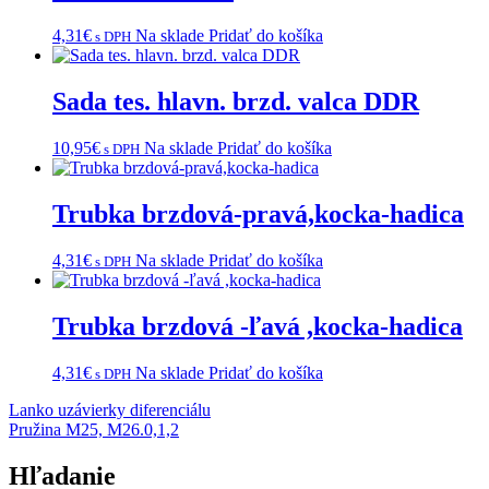
4,31
€
Na sklade
Pridať do košíka
s DPH
Sada tes. hlavn. brzd. valca DDR
10,95
€
Na sklade
Pridať do košíka
s DPH
Trubka brzdová-pravá,kocka-hadica
4,31
€
Na sklade
Pridať do košíka
s DPH
Trubka brzdová -ľavá ,kocka-hadica
4,31
€
Na sklade
Pridať do košíka
s DPH
Navigácia
Lanko uzávierky diferenciálu
Pružina M25, M26.0,1,2
v
článku
Hľadanie