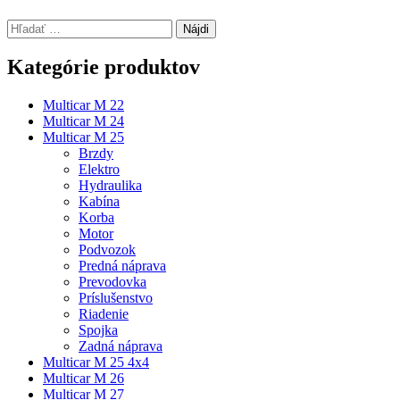
Hľadať:
Kategórie produktov
Multicar M 22
Multicar M 24
Multicar M 25
Brzdy
Elektro
Hydraulika
Kabína
Korba
Motor
Podvozok
Predná náprava
Prevodovka
Príslušenstvo
Riadenie
Spojka
Zadná náprava
Multicar M 25 4x4
Multicar M 26
Multicar M 27