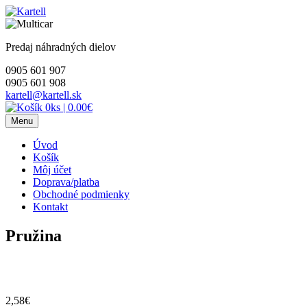
Skip
to
content
Predaj náhradných dielov
0905 601 907
0905 601 908
kartell@kartell.sk
0ks
|
0.00€
Menu
Úvod
Košík
Môj účet
Doprava/platba
Obchodné podmienky
Kontakt
Pružina
2,58
€