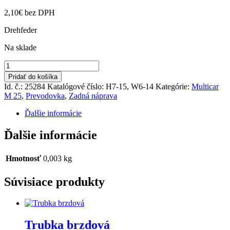
2,10
€
bez DPH
Drehfeder
Na sklade
množstvo
Pružina
Pridať do košíka
Id. č.: 25284
Katalógové číslo:
H7-15, W6-14
Kategórie:
Multicar
M 25
,
Prevodovka
,
Zadná náprava
Ďalšie informácie
Ďalšie informácie
Hmotnosť
0,003 kg
Súvisiace produkty
Trubka brzdová