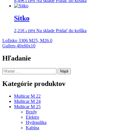
8,49
€
Na sklade
Pridať do košíka
s DPH
Sitko
2,21
€
Na sklade
Pridať do košíka
s DPH
Navigácia
Ložisko 3306 M25, M26.0
Gufero 40x60x10
v
článku
Hľadanie
Hľadať:
Kategórie produktov
Multicar M 22
Multicar M 24
Multicar M 25
Brzdy
Elektro
Hydraulika
Kabína