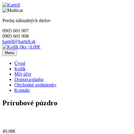
Skip
to
content
Predaj náhradných dielov
0905 601 907
0905 601 908
kartell@kartell.sk
0ks
|
0.00€
Menu
Úvod
Košík
Môj účet
Doprava/platba
Obchodné podmienky
Kontakt
Prírubové púzdro
49,08
€