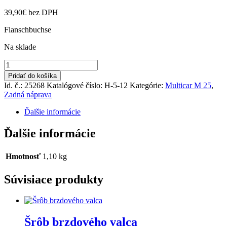
39,90
€
bez DPH
Flanschbuchse
Na sklade
množstvo
Prírubové
Pridať do košíka
púzdro
Id. č.: 25268
Katalógové číslo:
H-5-12
Kategórie:
Multicar M 25
,
Zadná náprava
Ďalšie informácie
Ďalšie informácie
Hmotnosť
1,10 kg
Súvisiace produkty
Šrôb brzdového valca