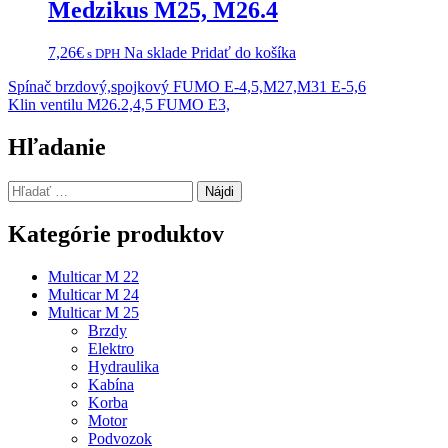
Medzikus M25, M26.4
7,26
€
Na sklade
Pridať do košíka
s DPH
Navigácia
Spínač brzdový,spojkový FUMO E-4,5,M27,M31 E-5,6
Klin ventilu M26.2,4,5 FUMO E3,
v
článku
Hľadanie
Hľadať:
Kategórie produktov
Multicar M 22
Multicar M 24
Multicar M 25
Brzdy
Elektro
Hydraulika
Kabína
Korba
Motor
Podvozok