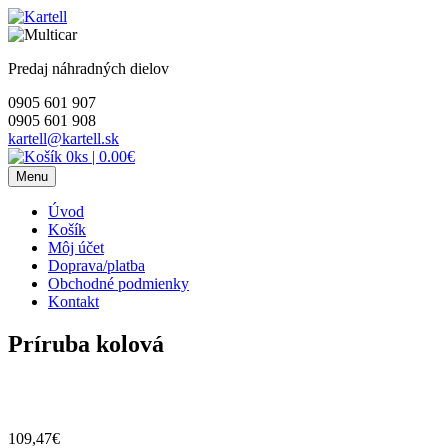
Skip
to
content
Predaj náhradných dielov
0905 601 907
0905 601 908
kartell@kartell.sk
0ks
|
0.00€
Menu
Úvod
Košík
Môj účet
Doprava/platba
Obchodné podmienky
Kontakt
Príruba kolová
109,47
€