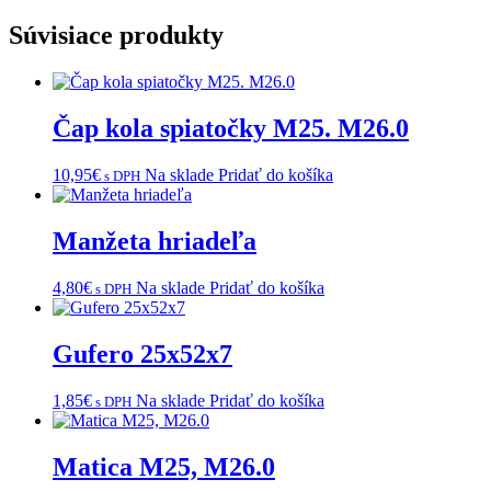
Súvisiace produkty
Čap kola spiatočky M25. M26.0
10,95
€
Na sklade
Pridať do košíka
s DPH
Manžeta hriadeľa
4,80
€
Na sklade
Pridať do košíka
s DPH
Gufero 25x52x7
1,85
€
Na sklade
Pridať do košíka
s DPH
Matica M25, M26.0