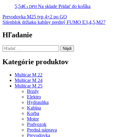
5,54
€
Na sklade
Pridať do košíka
s DPH
Navigácia
Prevodovka M25 typ 4×2 po GO
Silenblok držiaku kabíny predný FUMO E3,4,5,M27
v
článku
Hľadanie
Hľadať:
Kategórie produktov
Multicar M 22
Multicar M 24
Multicar M 25
Brzdy
Elektro
Hydraulika
Kabína
Korba
Motor
Podvozok
Predná náprava
Prevodovka