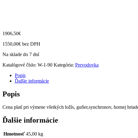
1906,50
€
1550,00
€
bez DPH
Na sklade do 7 dní
Katalógové číslo:
W-1-90
Kategória:
Prevodovka
Popis
Ďalšie informácie
Popis
Cena platí pri výmene všetkých ložís, gufier,synchronov, hornej hri
Ďalšie informácie
Hmotnosť
45,00 kg