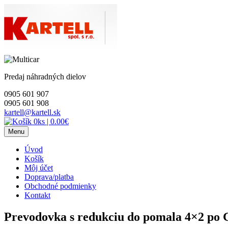
Skip
to
content
Predaj náhradných dielov
0905 601 907
0905 601 908
kartell@kartell.sk
0ks
|
0.00€
Menu
Úvod
Košík
Môj účet
Doprava/platba
Obchodné podmienky
Kontakt
Prevodovka s redukciu do pomala 4×2 po