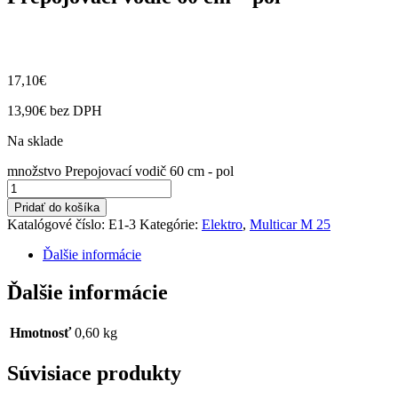
17,10
€
13,90
€
bez DPH
Na sklade
množstvo Prepojovací vodič 60 cm - pol
Pridať do košíka
Katalógové číslo:
E1-3
Kategórie:
Elektro
,
Multicar M 25
Ďalšie informácie
Ďalšie informácie
Hmotnosť
0,60 kg
Súvisiace produkty