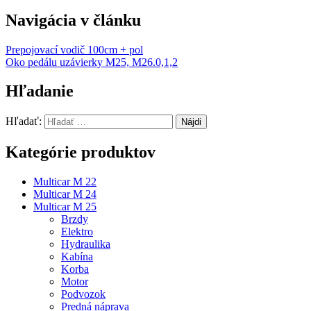
Navigácia v článku
Prepojovací vodič 100cm + pol
Oko pedálu uzávierky M25, M26.0,1,2
Hľadanie
Hľadať:
Kategórie produktov
Multicar M 22
Multicar M 24
Multicar M 25
Brzdy
Elektro
Hydraulika
Kabína
Korba
Motor
Podvozok
Predná náprava