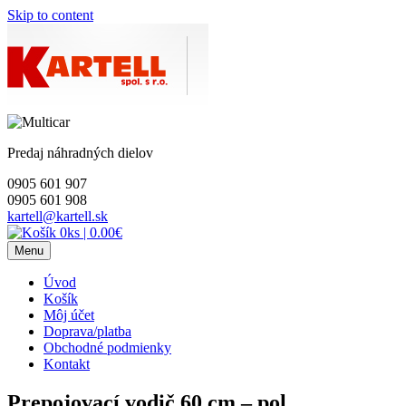
Skip to content
Predaj náhradných dielov
0905 601 907
0905 601 908
kartell@kartell.sk
0ks
|
0.00€
Menu
Úvod
Košík
Môj účet
Doprava/platba
Obchodné podmienky
Kontakt
Prepojovací vodič 60 cm – pol