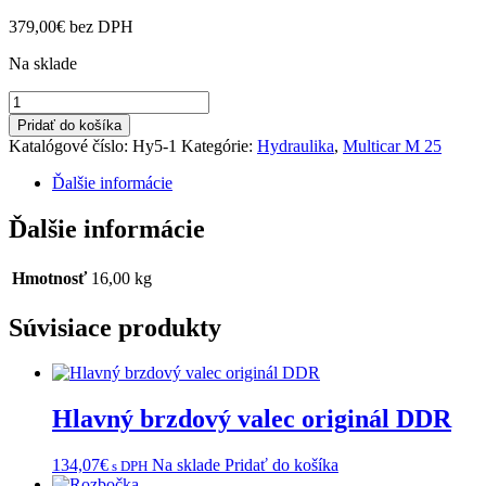
379,00
€
bez DPH
Na sklade
množstvo
Pracovný
Pridať do košíka
valec-
Katalógové číslo:
Hy5-1
Kategórie:
Hydraulika
,
Multicar M 25
mailer
Ďalšie informácie
Ďalšie informácie
Hmotnosť
16,00 kg
Súvisiace produkty
Hlavný brzdový valec originál DDR
134,07
€
Na sklade
Pridať do košíka
s DPH