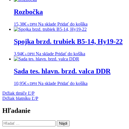
Rozbočka
15,38
€
Na sklade
Pridať do košíka
s DPH
Spojka brzd. trubiek B5-14, Hy19-22
3,94
€
Na sklade
Pridať do košíka
s DPH
Sada tes. hlavn. brzd. valca DDR
10,95
€
Na sklade
Pridať do košíka
s DPH
Navigácia
Držiak tlmiče Ľ/P
Držiak blatníku Ľ/P
v
článku
Hľadanie
Hľadať: