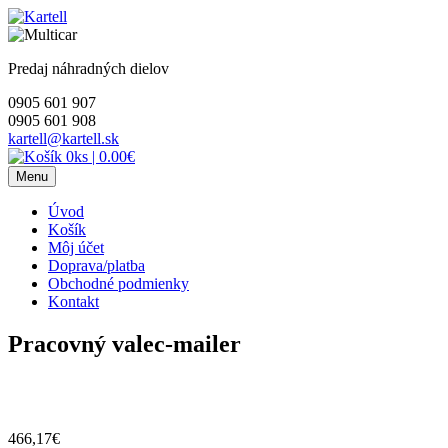
Skip
to
content
Predaj náhradných dielov
0905 601 907
0905 601 908
kartell@kartell.sk
0ks
|
0.00€
Menu
Úvod
Košík
Môj účet
Doprava/platba
Obchodné podmienky
Kontakt
Pracovný valec-mailer
466,17
€