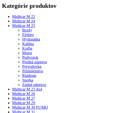
Kategórie produktov
Multicar M 22
Multicar M 24
Multicar M 25
Brzdy
Elektro
Hydraulika
Kabína
Korba
Motor
Podvozok
Predná náprava
Prevodovka
Príslušenstvo
Riadenie
Spojka
Zadná náprava
Multicar M 25 4x4
Multicar M 26
Multicar M 27
Multicar M 29
Multicar M 30 FUMO
Multicar M 31