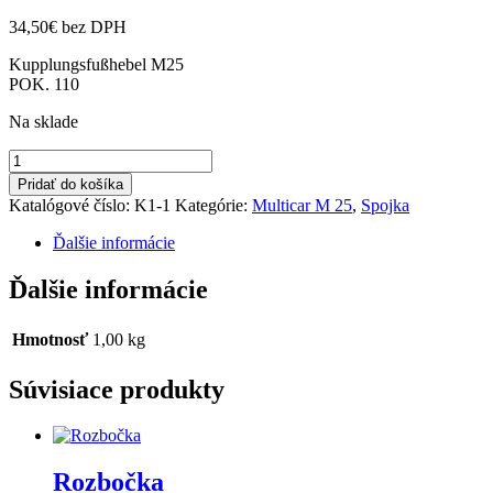
34,50
€
bez DPH
Kupplungsfußhebel M25
POK. 110
Na sklade
množstvo
Pedál
Pridať do košíka
spojky
Katalógové číslo:
K1-1
Kategórie:
Multicar M 25
,
Spojka
Ďalšie informácie
Ďalšie informácie
Hmotnosť
1,00 kg
Súvisiace produkty
Rozbočka