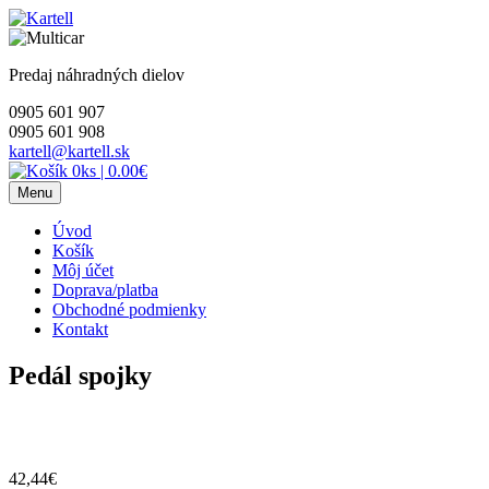
Skip
to
content
Predaj náhradných dielov
0905 601 907
0905 601 908
kartell@kartell.sk
0ks
|
0.00€
Menu
Úvod
Košík
Môj účet
Doprava/platba
Obchodné podmienky
Kontakt
Pedál spojky
42,44
€