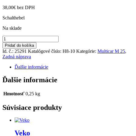
38,00
€
bez DPH
Schalthebel
Na sklade
množstvo
Páka
Pridať do košíka
uz.diferenciálu
Id. č.: 25291
Katalógové číslo:
H8-10
Kategórie:
Multicar M 25
,
Zadná náprava
Ďalšie informácie
Ďalšie informácie
Hmotnosť
0,25 kg
Súvisiace produkty
Veko