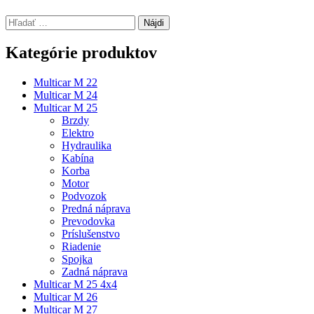
Hľadať:
Kategórie produktov
Multicar M 22
Multicar M 24
Multicar M 25
Brzdy
Elektro
Hydraulika
Kabína
Korba
Motor
Podvozok
Predná náprava
Prevodovka
Príslušenstvo
Riadenie
Spojka
Zadná náprava
Multicar M 25 4x4
Multicar M 26
Multicar M 27