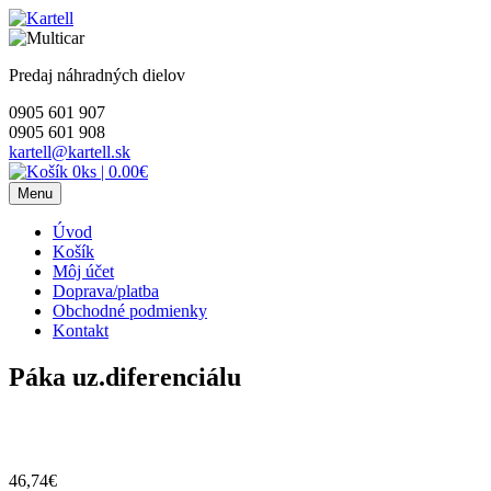
Skip
to
content
Predaj náhradných dielov
0905 601 907
0905 601 908
kartell@kartell.sk
0ks
|
0.00€
Menu
Úvod
Košík
Môj účet
Doprava/platba
Obchodné podmienky
Kontakt
Páka uz.diferenciálu
46,74
€