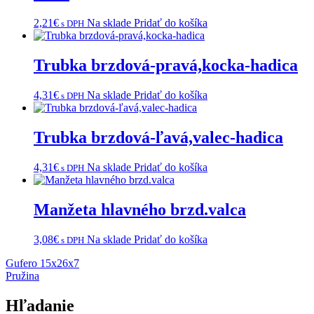
2,21
€
Na sklade
Pridať do košíka
s DPH
Trubka brzdová-pravá,kocka-hadica
4,31
€
Na sklade
Pridať do košíka
s DPH
Trubka brzdová-ľavá,valec-hadica
4,31
€
Na sklade
Pridať do košíka
s DPH
Manžeta hlavného brzd.valca
3,08
€
Na sklade
Pridať do košíka
s DPH
Navigácia
Gufero 15x26x7
Pružina
v
článku
Hľadanie