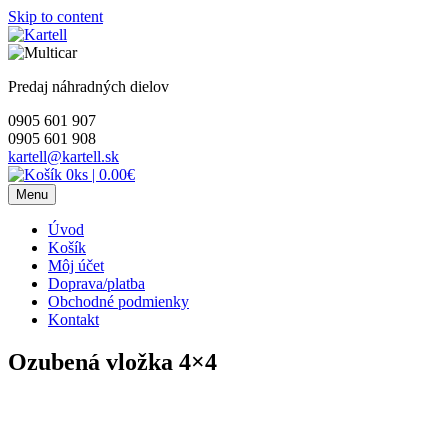
Skip to content
Predaj náhradných dielov
0905 601 907
0905 601 908
kartell@kartell.sk
0ks
|
0.00€
Menu
Úvod
Košík
Môj účet
Doprava/platba
Obchodné podmienky
Kontakt
Ozubená vložka 4×4