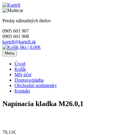
Skip
to
content
Predaj náhradných dielov
0905 601 907
0905 601 908
kartell@kartell.sk
0ks
|
0.00€
Menu
Úvod
Košík
Môj účet
Doprava/platba
Obchodné podmienky
Kontakt
Napínacia kladka M26.0,1
70,11
€