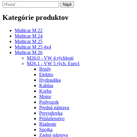
Hľadať:
Kategórie produktov
Multicar M 22
Multicar M 24
Multicar M 25
Multicar M 25 4x4
Multicar M 26
M26.0 - VW 4 rýchlosti
M26.1 - VW 5 rých. Euro1
Brzdy
Elektro
Hydraulika
Kabína
Korba
Motor
Podvozok
Predná náprava
Prevodovka
Príslušenstvo
Riadenie
Spojka
Zadná náprava