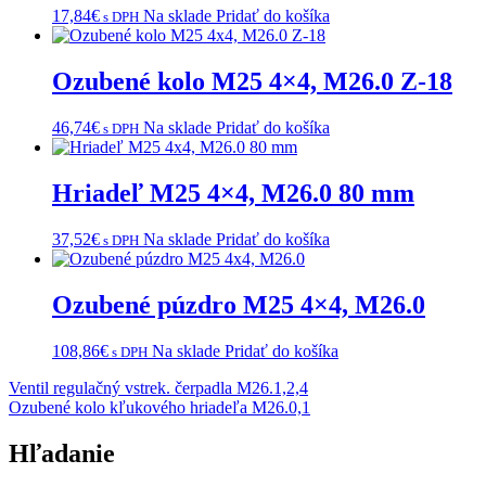
17,84
€
Na sklade
Pridať do košíka
s DPH
Ozubené kolo M25 4×4, M26.0 Z-18
46,74
€
Na sklade
Pridať do košíka
s DPH
Hriadeľ M25 4×4, M26.0 80 mm
37,52
€
Na sklade
Pridať do košíka
s DPH
Ozubené púzdro M25 4×4, M26.0
108,86
€
Na sklade
Pridať do košíka
s DPH
Navigácia
Ventil regulačný vstrek. čerpadla M26.1,2,4
Ozubené kolo kľukového hriadeľa M26.0,1
v
článku
Hľadanie