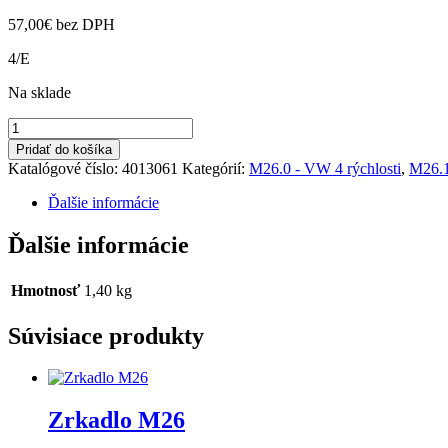
57,00
€
bez DPH
4/E
Na sklade
množstvo
Napínacia
Pridať do košíka
kladka
Katalógové číslo:
4013061
Kategórií:
M26.0 - VW 4 rýchlosti
,
M26.1
M26.0,1
Ďalšie informácie
Ďalšie informácie
Hmotnosť
1,40 kg
Súvisiace produkty
Zrkadlo M26