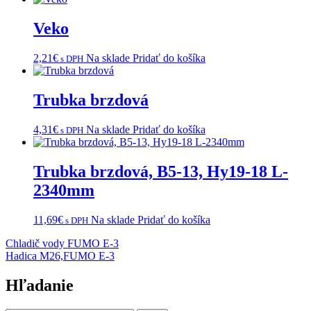
Veko
2,21
€
Na sklade
Pridať do košíka
s DPH
Trubka brzdová
4,31
€
Na sklade
Pridať do košíka
s DPH
Trubka brzdová, B5-13, Hy19-18 L-
2340mm
11,69
€
Na sklade
Pridať do košíka
s DPH
Navigácia
Chladič vody FUMO E-3
Hadica M26,FUMO E-3
v
článku
Hľadanie