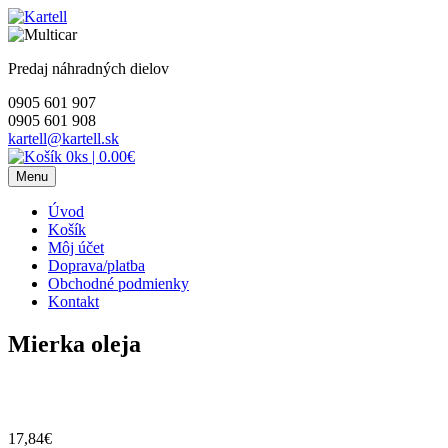
Skip
to
content
Predaj náhradných dielov
0905 601 907
0905 601 908
kartell@kartell.sk
0ks
|
0.00€
Menu
Úvod
Košík
Môj účet
Doprava/platba
Obchodné podmienky
Kontakt
Mierka oleja
17,84
€