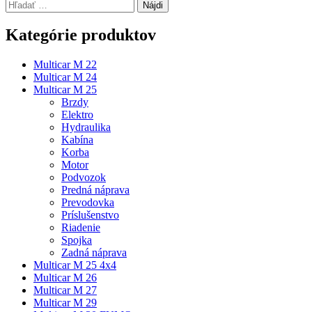
Hľadať:
Kategórie produktov
Multicar M 22
Multicar M 24
Multicar M 25
Brzdy
Elektro
Hydraulika
Kabína
Korba
Motor
Podvozok
Predná náprava
Prevodovka
Príslušenstvo
Riadenie
Spojka
Zadná náprava
Multicar M 25 4x4
Multicar M 26
Multicar M 27
Multicar M 29