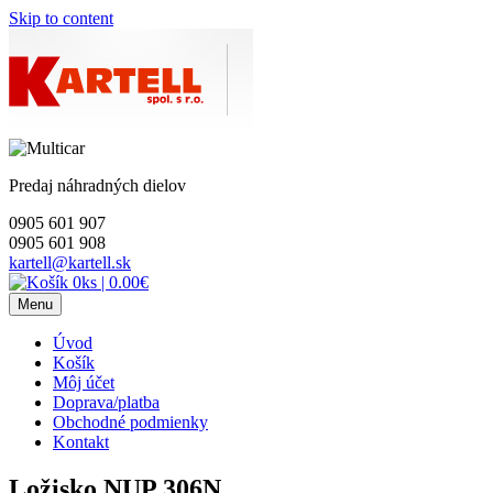
Skip to content
Predaj náhradných dielov
0905 601 907
0905 601 908
kartell@kartell.sk
0ks
|
0.00€
Menu
Úvod
Košík
Môj účet
Doprava/platba
Obchodné podmienky
Kontakt
Ložisko NUP 306N