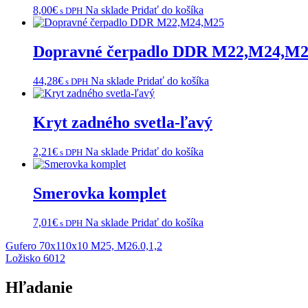
8,00
€
Na sklade
Pridať do košíka
s DPH
Dopravné čerpadlo DDR M22,M24,M
44,28
€
Na sklade
Pridať do košíka
s DPH
Kryt zadného svetla-ľavý
2,21
€
Na sklade
Pridať do košíka
s DPH
Smerovka komplet
7,01
€
Na sklade
Pridať do košíka
s DPH
Navigácia
Gufero 70x110x10 M25, M26.0,1,2
Ložisko 6012
v
článku
Hľadanie