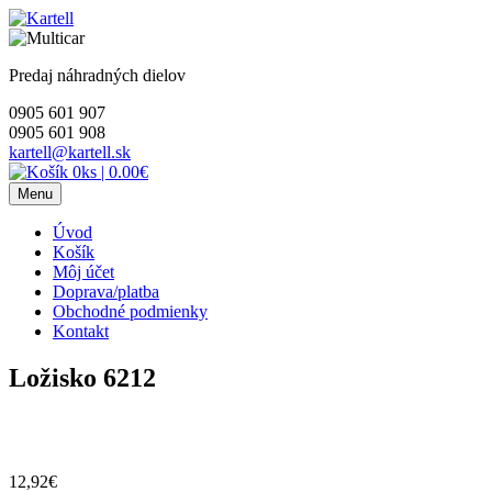
Skip
to
content
Predaj náhradných dielov
0905 601 907
0905 601 908
kartell@kartell.sk
0ks
|
0.00€
Menu
Úvod
Košík
Môj účet
Doprava/platba
Obchodné podmienky
Kontakt
Ložisko 6212
12,92
€