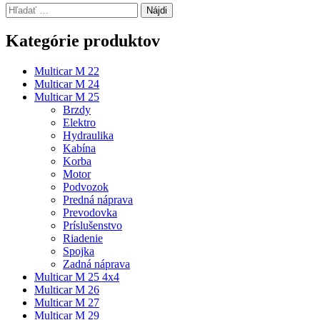
Hľadať:
Kategórie produktov
Multicar M 22
Multicar M 24
Multicar M 25
Brzdy
Elektro
Hydraulika
Kabína
Korba
Motor
Podvozok
Predná náprava
Prevodovka
Príslušenstvo
Riadenie
Spojka
Zadná náprava
Multicar M 25 4x4
Multicar M 26
Multicar M 27
Multicar M 29