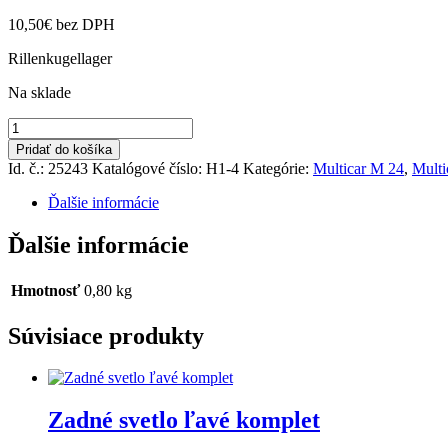
10,50
€
bez DPH
Rillenkugellager
Na sklade
množstvo
Ložisko
Pridať do košíka
6212
Id. č.: 25243
Katalógové číslo:
H1-4
Kategórie:
Multicar M 24
,
Multi
Ďalšie informácie
Ďalšie informácie
Hmotnosť
0,80 kg
Súvisiace produkty
Zadné svetlo ľavé komplet