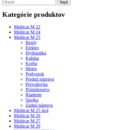
Hľadať:
Kategórie produktov
Multicar M 22
Multicar M 24
Multicar M 25
Brzdy
Elektro
Hydraulika
Kabína
Korba
Motor
Podvozok
Predná náprava
Prevodovka
Príslušenstvo
Riadenie
Spojka
Zadná náprava
Multicar M 25 4x4
Multicar M 26
Multicar M 27
Multicar M 29