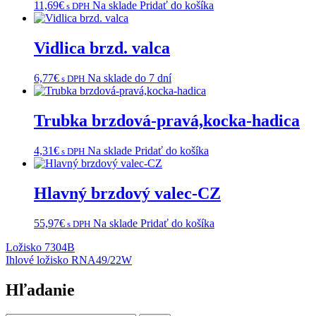
11,69
€
Na sklade
Pridať do košíka
s DPH
Vidlica brzd. valca
6,77
€
Na sklade do 7 dní
s DPH
Trubka brzdová-pravá,kocka-hadica
4,31
€
Na sklade
Pridať do košíka
s DPH
Hlavný brzdový valec-CZ
55,97
€
Na sklade
Pridať do košíka
s DPH
Navigácia
Ložisko 7304B
Ihlové ložisko RNA49/22W
v
článku
Hľadanie