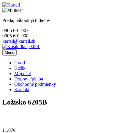
Skip
to
content
Predaj náhradných dielov
0905 601 907
0905 601 908
kartell@kartell.sk
0ks
|
0.00€
Menu
Úvod
Košík
Môj účet
Doprava/platba
Obchodné podmienky
Kontakt
Ložisko 6205B
11,07
€