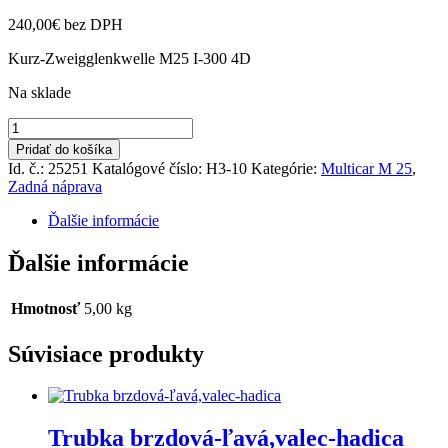
240,00
€
bez DPH
Kurz-Zweigglenkwelle M25 I-300 4D
Na sklade
množstvo
Kardanový
Pridať do košíka
hriadeľ
Id. č.: 25251
Katalógové číslo:
H3-10
Kategórie:
Multicar M 25
,
302
Zadná náprava
mm
Ďalšie informácie
Ďalšie informácie
Hmotnosť
5,00 kg
Súvisiace produkty
Trubka brzdová-ľavá,valec-hadica