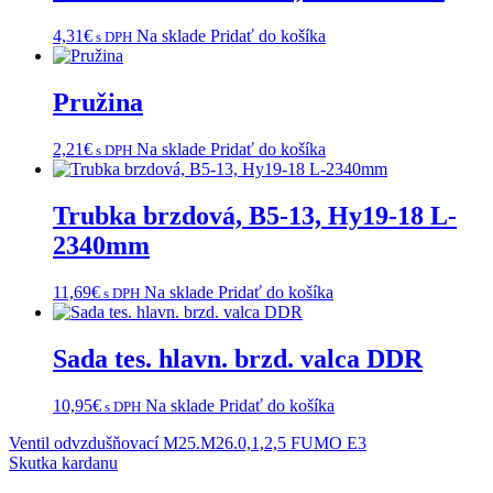
4,31
€
Na sklade
Pridať do košíka
s DPH
Pružina
2,21
€
Na sklade
Pridať do košíka
s DPH
Trubka brzdová, B5-13, Hy19-18 L-
2340mm
11,69
€
Na sklade
Pridať do košíka
s DPH
Sada tes. hlavn. brzd. valca DDR
10,95
€
Na sklade
Pridať do košíka
s DPH
Navigácia
Ventil odvzdušňovací M25.M26.0,1,2,5 FUMO E3
Skutka kardanu
v