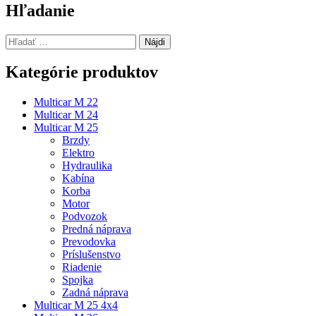
článku
Hľadanie
Hľadať:
Kategórie produktov
Multicar M 22
Multicar M 24
Multicar M 25
Brzdy
Elektro
Hydraulika
Kabína
Korba
Motor
Podvozok
Predná náprava
Prevodovka
Príslušenstvo
Riadenie
Spojka
Zadná náprava
Multicar M 25 4x4