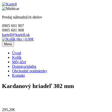
Skip
to
content
Predaj náhradných dielov
0905 601 907
0905 601 908
kartell@kartell.sk
0ks
|
0.00€
Menu
Úvod
Košík
Môj účet
Doprava/platba
Obchodné podmienky
Kontakt
Kardanový hriadeľ 302 mm
295,20
€