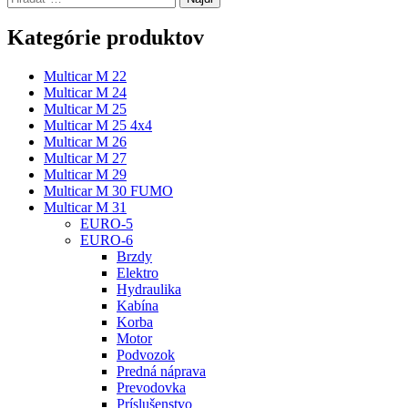
Kategórie produktov
Multicar M 22
Multicar M 24
Multicar M 25
Multicar M 25 4x4
Multicar M 26
Multicar M 27
Multicar M 29
Multicar M 30 FUMO
Multicar M 31
EURO-5
EURO-6
Brzdy
Elektro
Hydraulika
Kabína
Korba
Motor
Podvozok
Predná náprava
Prevodovka
Príslušenstvo