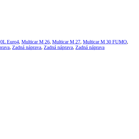
,0L Euro4
,
Multicar M 26
,
Multicar M 27
,
Multicar M 30 FUMO
,
prava
,
Zadná náprava
,
Zadná náprava
,
Zadná náprava