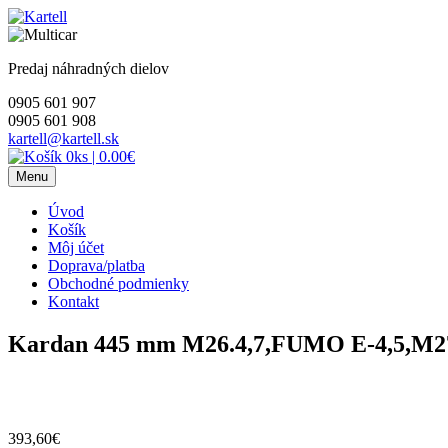
Skip
to
content
Predaj náhradných dielov
0905 601 907
0905 601 908
kartell@kartell.sk
0ks
|
0.00€
Menu
Úvod
Košík
Môj účet
Doprava/platba
Obchodné podmienky
Kontakt
Kardan 445 mm M26.4,7,FUMO E-4,5,M
393,60
€