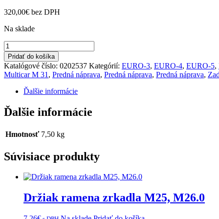
320,00
€
bez DPH
Na sklade
množstvo
Kardan
Pridať do košíka
445
Katalógové číslo:
0202537
Kategórií:
EURO-3
,
EURO-4
,
EURO-5
,
mm
Multicar M 31
,
Predná náprava
,
Predná náprava
,
Predná náprava
,
Zad
M26.4,7,FUMO
E-
Ďalšie informácie
4,5,M27,M31
Ďalšie informácie
Hmotnosť
7,50 kg
Súvisiace produkty
Držiak ramena zrkadla M25, M26.0
7,26
€
Na sklade
Pridať do košíka
s DPH