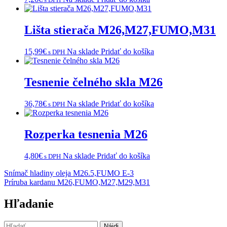
Lišta stierača M26,M27,FUMO,M31
15,99
€
Na sklade
Pridať do košíka
s DPH
Tesnenie čelného skla M26
36,78
€
Na sklade
Pridať do košíka
s DPH
Rozperka tesnenia M26
4,80
€
Na sklade
Pridať do košíka
s DPH
Navigácia
Snímač hladiny oleja M26.5,FUMO E-3
Príruba kardanu M26,FUMO,M27,M29,M31
v
článku
Hľadanie
Hľadať: