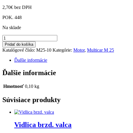
2,70
€
bez DPH
POK. 448
Na sklade
množstvo
Kábel
Pridať do košíka
žhaviča
Katalógové číslo:
M25-10
Kategórie:
Motor
,
Multicar M 25
Ďalšie informácie
Ďalšie informácie
Hmotnosť
0,10 kg
Súvisiace produkty
Vidlica brzd. valca