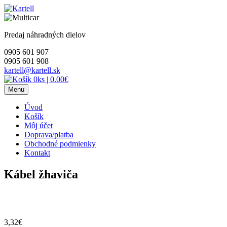
Skip
to
content
Predaj náhradných dielov
0905 601 907
0905 601 908
kartell@kartell.sk
0ks
|
0.00€
Menu
Úvod
Košík
Môj účet
Doprava/platba
Obchodné podmienky
Kontakt
Kábel žhaviča
3,32
€