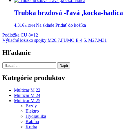
Trubka brzdová -ľavá ,kocka-hadica
4,31
€
Na sklade
Pridať do košíka
s DPH
Navigácia
Podložka CU 8×12
Výtlačné ložisko spojky M26.7,FUMO E-4,5, M27,M31
v
článku
Hľadanie
Hľadať:
Kategórie produktov
Multicar M 22
Multicar M 24
Multicar M 25
Brzdy
Elektro
Hydraulika
Kabína
Korba