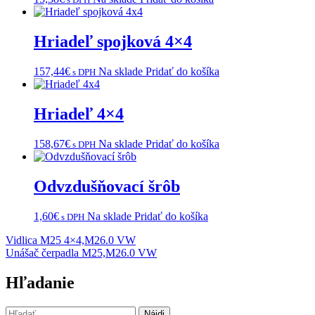
Hriadeľ spojková 4×4
157,44
€
Na sklade
Pridať do košíka
s DPH
Hriadeľ 4×4
158,67
€
Na sklade
Pridať do košíka
s DPH
Odvzdušňovací šrôb
1,60
€
Na sklade
Pridať do košíka
s DPH
Navigácia
Vidlica M25 4×4,M26.0 VW
Unášač čerpadla M25,M26.0 VW
v
článku
Hľadanie
Hľadať: