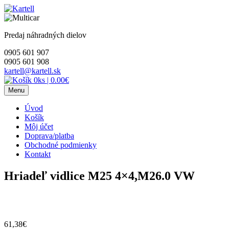
Skip
to
content
Predaj náhradných dielov
0905 601 907
0905 601 908
kartell@kartell.sk
0ks
|
0.00€
Menu
Úvod
Košík
Môj účet
Doprava/platba
Obchodné podmienky
Kontakt
Hriadeľ vidlice M25 4×4,M26.0 VW
61,38
€