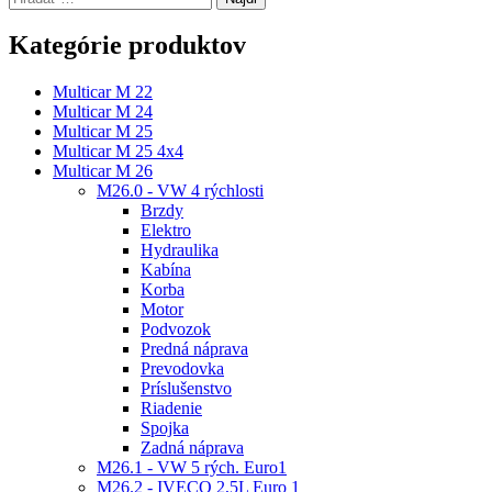
Kategórie produktov
Multicar M 22
Multicar M 24
Multicar M 25
Multicar M 25 4x4
Multicar M 26
M26.0 - VW 4 rýchlosti
Brzdy
Elektro
Hydraulika
Kabína
Korba
Motor
Podvozok
Predná náprava
Prevodovka
Príslušenstvo
Riadenie
Spojka
Zadná náprava
M26.1 - VW 5 rých. Euro1
M26.2 - IVECO 2,5L Euro 1