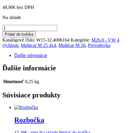
49,90
€
bez DPH
Na sklade
množstvo
Hriadeľ
Pridať do košíka
vidlice
Katalógové číslo:
W15-32,4006164
Kategórie:
M26.0 - VW 4
M25
rýchlosti
,
Multicar M 25 4x4
,
Multicar M 26
,
Prevodovka
4x4,M26.0
VW
Ďalšie informácie
Ďalšie informácie
Hmotnosť
0,25 kg
Súvisiace produkty
Rozbočka
15,38
€
Na sklade
Pridať do košíka
s DPH