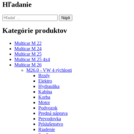
článku
Hľadanie
Hľadať:
Kategórie produktov
Multicar M 22
Multicar M 24
Multicar M 25
Multicar M 25 4x4
Multicar M 26
M26.0 - VW 4 rýchlosti
Brzdy
Elektro
Hydraulika
Kabína
Korba
Motor
Podvozok
Predná náprava
Prevodovka
Príslušenstvo
Riadenie