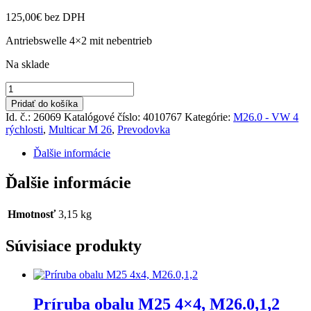
125,00
€
bez DPH
Antriebswelle 4×2 mit nebentrieb
Na sklade
množstvo
Hriadeľ
Pridať do košíka
4x2
Id. č.: 26069
Katalógové číslo:
4010767
Kategórie:
M26.0 - VW 4
M
rýchlosti
,
Multicar M 26
,
Prevodovka
26
Ďalšie informácie
Ďalšie informácie
Hmotnosť
3,15 kg
Súvisiace produkty
Príruba obalu M25 4×4, M26.0,1,2