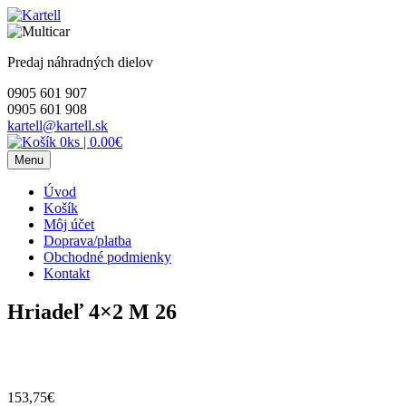
Skip
to
content
Predaj náhradných dielov
0905 601 907
0905 601 908
kartell@kartell.sk
0ks
|
0.00€
Menu
Úvod
Košík
Môj účet
Doprava/platba
Obchodné podmienky
Kontakt
Hriadeľ 4×2 M 26
153,75
€