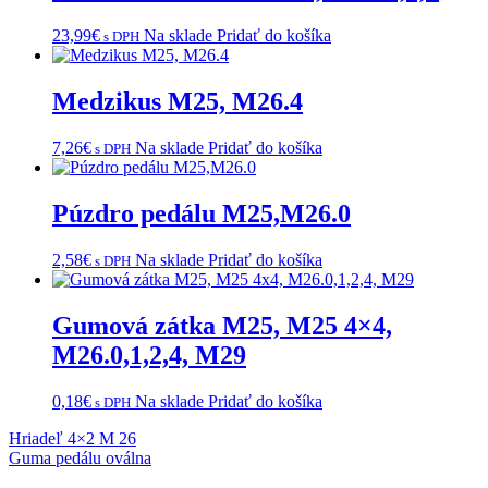
23,99
€
Na sklade
Pridať do košíka
s DPH
Medzikus M25, M26.4
7,26
€
Na sklade
Pridať do košíka
s DPH
Púzdro pedálu M25,M26.0
2,58
€
Na sklade
Pridať do košíka
s DPH
Gumová zátka M25, M25 4×4,
M26.0,1,2,4, M29
0,18
€
Na sklade
Pridať do košíka
s DPH
Navigácia
Hriadeľ 4×2 M 26
Guma pedálu oválna
v