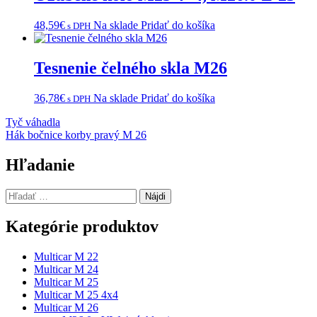
48,59
€
Na sklade
Pridať do košíka
s DPH
Tesnenie čelného skla M26
36,78
€
Na sklade
Pridať do košíka
s DPH
Navigácia
Tyč váhadla
Hák bočnice korby pravý M 26
v
článku
Hľadanie
Hľadať:
Kategórie produktov
Multicar M 22
Multicar M 24
Multicar M 25
Multicar M 25 4x4
Multicar M 26