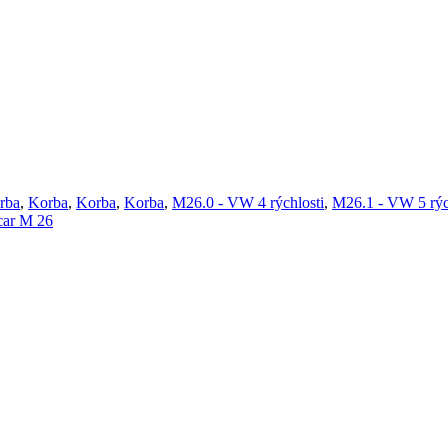
rba
,
Korba
,
Korba
,
Korba
,
M26.0 - VW 4 rýchlosti
,
M26.1 - VW 5 rýc
car M 26