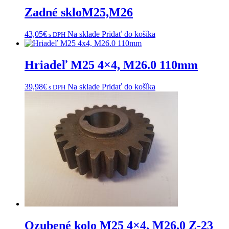
Zadné skloM25,M26
43,05
€
Na sklade
Pridať do košíka
s DPH
Hriadeľ M25 4×4, M26.0 110mm
39,98
€
Na sklade
Pridať do košíka
s DPH
Ozubené kolo M25 4×4, M26.0 Z-23