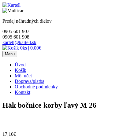
Skip
to
content
Predaj náhradných dielov
0905 601 907
0905 601 908
kartell@kartell.sk
0ks
|
0.00€
Menu
Úvod
Košík
Môj účet
Doprava/platba
Obchodné podmienky
Kontakt
Hák bočnice korby ľavý M 26
17,10
€