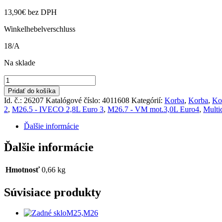
13,90
€
bez DPH
Winkelhebelverschluss
18/A
Na sklade
množstvo
Hák
Pridať do košíka
bočnice
Id. č.: 26207
Katalógové číslo:
4011608
Kategórií:
Korba
,
Korba
,
Ko
korby
2
,
M26.5 - IVECO 2,8L Euro 3
,
M26.7 - VM mot.3,0L Euro4
,
Multi
ľavý
M
Ďalšie informácie
26
Ďalšie informácie
Hmotnosť
0,66 kg
Súvisiace produkty