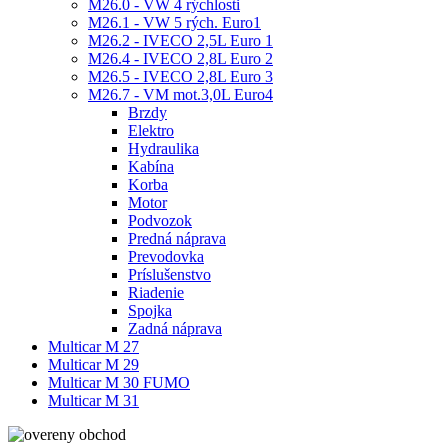
M26.0 - VW 4 rýchlosti
M26.1 - VW 5 rých. Euro1
M26.2 - IVECO 2,5L Euro 1
M26.4 - IVECO 2,8L Euro 2
M26.5 - IVECO 2,8L Euro 3
M26.7 - VM mot.3,0L Euro4
Brzdy
Elektro
Hydraulika
Kabína
Korba
Motor
Podvozok
Predná náprava
Prevodovka
Príslušenstvo
Riadenie
Spojka
Zadná náprava
Multicar M 27
Multicar M 29
Multicar M 30 FUMO
Multicar M 31