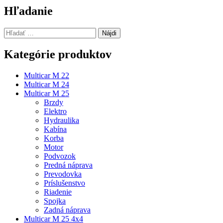
článku
Hľadanie
Hľadať:
Kategórie produktov
Multicar M 22
Multicar M 24
Multicar M 25
Brzdy
Elektro
Hydraulika
Kabína
Korba
Motor
Podvozok
Predná náprava
Prevodovka
Príslušenstvo
Riadenie
Spojka
Zadná náprava
Multicar M 25 4x4