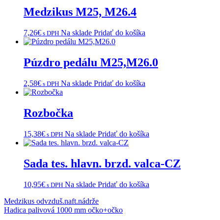
Medzikus M25, M26.4
7,26
€
Na sklade
Pridať do košíka
s DPH
Púzdro pedálu M25,M26.0
2,58
€
Na sklade
Pridať do košíka
s DPH
Rozbočka
15,38
€
Na sklade
Pridať do košíka
s DPH
Sada tes. hlavn. brzd. valca-CZ
10,95
€
Na sklade
Pridať do košíka
s DPH
Navigácia
Medzikus odvzduš.naft.nádrže
Hadica palivová 1000 mm očko+očko
v