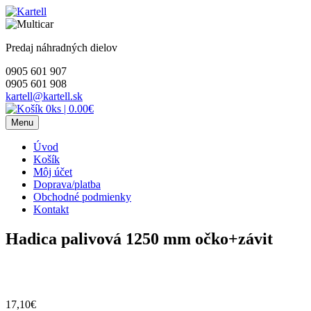
Skip
to
content
Predaj náhradných dielov
0905 601 907
0905 601 908
kartell@kartell.sk
0ks
|
0.00€
Menu
Úvod
Košík
Môj účet
Doprava/platba
Obchodné podmienky
Kontakt
Hadica palivová 1250 mm očko+závit
17,10
€