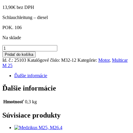
13,90
€
bez DPH
Schlauchleitung – diesel
POK. 106
Na sklade
množstvo
Hadica
Pridať do košíka
palivová
Id. č.: 25103
Katalógové číslo:
M32-12
Kategórie:
Motor
,
Multicar
1250
M 25
mm
očko+závit
Ďalšie informácie
Ďalšie informácie
Hmotnosť
0,3 kg
Súvisiace produkty