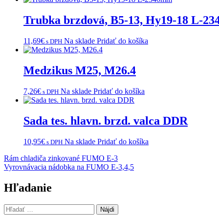
Trubka brzdová, B5-13, Hy19-18 L-2
11,69
€
Na sklade
Pridať do košíka
s DPH
Medzikus M25, M26.4
7,26
€
Na sklade
Pridať do košíka
s DPH
Sada tes. hlavn. brzd. valca DDR
10,95
€
Na sklade
Pridať do košíka
s DPH
Navigácia
Rám chladiča zinkované FUMO E-3
Vyrovnávacia nádobka na FUMO E-3,4,5
v
článku
Hľadanie
Hľadať: