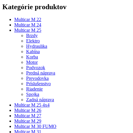
Kategórie produktov
Multicar M 22
Multicar M 24
Multicar M 25
Brzdy
Elektro
Hydraulika
Kabína
Korba
Motor
Podvozok
Predná náprava
Prevodovka
Príslušenstvo
Riadenie
Spojka
Zadná náprava
Multicar M 25 4x4
Multicar M 26
Multicar M 27
Multicar M 29
Multicar M 30 FUMO
Multicar M 31