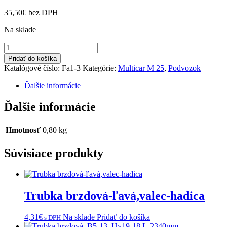
35,50
€
bez DPH
Na sklade
množstvo
Guma
Pridať do košíka
podlahy
Katalógové číslo:
Fa1-3
Kategórie:
Multicar M 25
,
Podvozok
vodiča
Ďalšie informácie
Ďalšie informácie
Hmotnosť
0,80 kg
Súvisiace produkty
Trubka brzdová-ľavá,valec-hadica
4,31
€
Na sklade
Pridať do košíka
s DPH