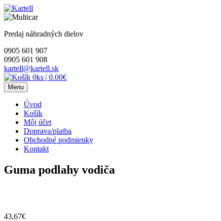
Skip
to
content
Predaj náhradných dielov
0905 601 907
0905 601 908
kartell@kartell.sk
0ks
|
0.00€
Menu
Úvod
Košík
Môj účet
Doprava/platba
Obchodné podmienky
Kontakt
Guma podlahy vodiča
43,67
€