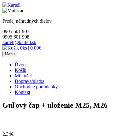
Skip
to
content
Predaj náhradných dielov
0905 601 907
0905 601 908
kartell@kartell.sk
0ks
|
0.00€
Menu
Úvod
Košík
Môj účet
Doprava/platba
Obchodné podmienky
Kontakt
Guľový čap + uloženie M25, M26
2,34
€