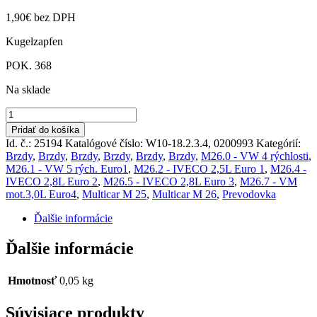
1,90
€
bez DPH
Kugelzapfen
POK. 368
Na sklade
množstvo
Guľový
Pridať do košíka
čap
Id. č.: 25194
Katalógové číslo:
W10-18.2.3.4, 0200993
Kategórií:
+
Brzdy
,
Brzdy
,
Brzdy
,
Brzdy
,
Brzdy
,
Brzdy
,
M26.0 - VW 4 rýchlosti
,
uloženie
M26.1 - VW 5 rých. Euro1
,
M26.2 - IVECO 2,5L Euro 1
,
M26.4 -
M25,
IVECO 2,8L Euro 2
,
M26.5 - IVECO 2,8L Euro 3
,
M26.7 - VM
M26
mot.3,0L Euro4
,
Multicar M 25
,
Multicar M 26
,
Prevodovka
Ďalšie informácie
Ďalšie informácie
Hmotnosť
0,05 kg
Súvisiace produkty