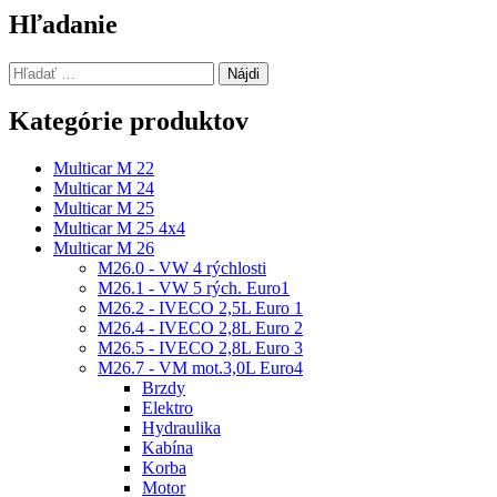
článku
Hľadanie
Hľadať:
Kategórie produktov
Multicar M 22
Multicar M 24
Multicar M 25
Multicar M 25 4x4
Multicar M 26
M26.0 - VW 4 rýchlosti
M26.1 - VW 5 rých. Euro1
M26.2 - IVECO 2,5L Euro 1
M26.4 - IVECO 2,8L Euro 2
M26.5 - IVECO 2,8L Euro 3
M26.7 - VM mot.3,0L Euro4
Brzdy
Elektro
Hydraulika
Kabína
Korba
Motor