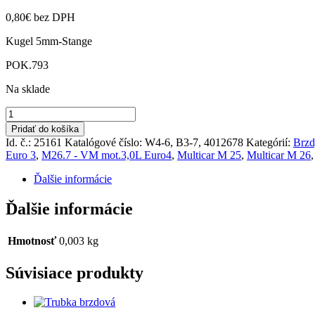
0,80
€
bez DPH
Kugel 5mm-Stange
POK.793
Na sklade
množstvo
Guľa
Pridať do košíka
mostíku
Id. č.: 25161
Katalógové číslo:
W4-6, B3-7, 4012678
Kategórií:
Brzd
M25,
Euro 3
,
M26.7 - VM mot.3,0L Euro4
,
Multicar M 25
,
Multicar M 26
M26
Ďalšie informácie
Ďalšie informácie
Hmotnosť
0,003 kg
Súvisiace produkty