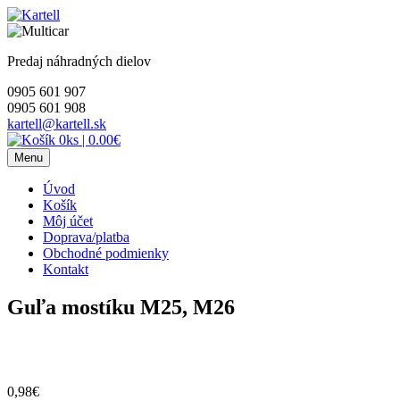
Skip
to
content
Predaj náhradných dielov
0905 601 907
0905 601 908
kartell@kartell.sk
0ks
|
0.00€
Menu
Úvod
Košík
Môj účet
Doprava/platba
Obchodné podmienky
Kontakt
Guľa mostíku M25, M26
0,98
€