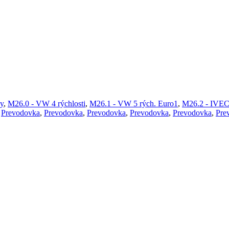
y
,
M26.0 - VW 4 rýchlosti
,
M26.1 - VW 5 rých. Euro1
,
M26.2 - IVEC
,
Prevodovka
,
Prevodovka
,
Prevodovka
,
Prevodovka
,
Prevodovka
,
Pre