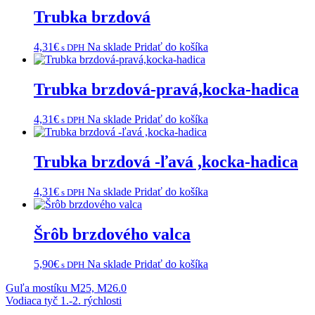
Trubka brzdová
4,31
€
Na sklade
Pridať do košíka
s DPH
Trubka brzdová-pravá,kocka-hadica
4,31
€
Na sklade
Pridať do košíka
s DPH
Trubka brzdová -ľavá ,kocka-hadica
4,31
€
Na sklade
Pridať do košíka
s DPH
Šrôb brzdového valca
5,90
€
Na sklade
Pridať do košíka
s DPH
Navigácia
Guľa mostíku M25, M26.0
Vodiaca tyč 1.-2. rýchlosti
v