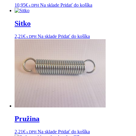
10,95
€
Na sklade
Pridať do košíka
s DPH
Sitko
2,21
€
Na sklade
Pridať do košíka
s DPH
Pružina
2,21
€
Na sklade
Pridať do košíka
s DPH