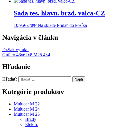
Sada tes. hlavn. brzd. valca-CZ
10,95
€
Na sklade
Pridať do košíka
s DPH
Navigácia v článku
Držiak výfuku
Gufero 48x62x8 M25 4×4
Hľadanie
Hľadať:
Kategórie produktov
Multicar M 22
Multicar M 24
Multicar M 25
Brzdy
Elektro