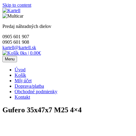
Skip to content
Predaj náhradných dielov
0905 601 907
0905 601 908
kartell@kartell.sk
0ks
|
0.00€
Menu
Úvod
Košík
Môj účet
Doprava/platba
Obchodné podmienky
Kontakt
Gufero 35x47x7 M25 4×4