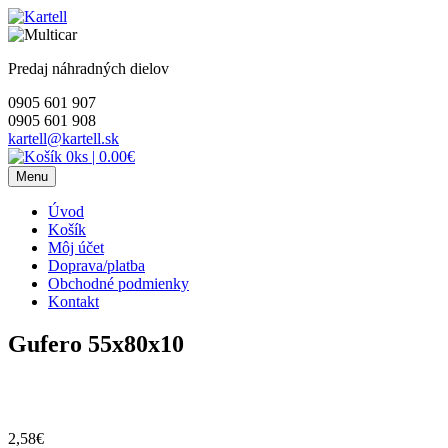
Skip
to
content
Predaj náhradných dielov
0905 601 907
0905 601 908
kartell@kartell.sk
0ks
|
0.00€
Menu
Úvod
Košík
Môj účet
Doprava/platba
Obchodné podmienky
Kontakt
Gufero 55x80x10
2,58
€