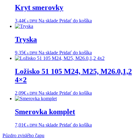
Kryt smerovky
3,44
€
Na sklade
Pridať do košíka
s DPH
Tryska
9,35
€
Na sklade
Pridať do košíka
s DPH
Ložisko 51 105 M24, M25, M26.0,1,2
4×2
2,09
€
Na sklade
Pridať do košíka
s DPH
Smerovka komplet
7,01
€
Na sklade
Pridať do košíka
s DPH
Navigácia
Púzdro zvislého čapu