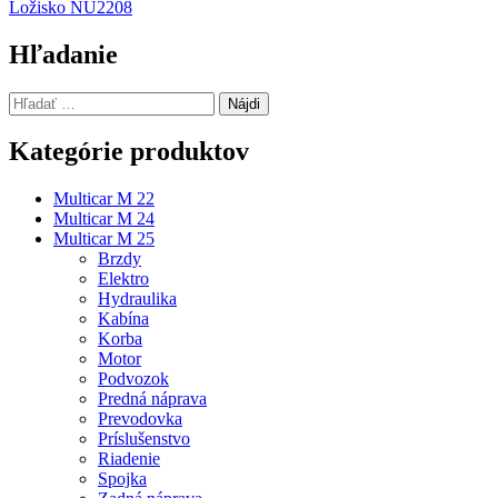
Ložisko NU2208
v
článku
Hľadanie
Hľadať:
Kategórie produktov
Multicar M 22
Multicar M 24
Multicar M 25
Brzdy
Elektro
Hydraulika
Kabína
Korba
Motor
Podvozok
Predná náprava
Prevodovka
Príslušenstvo
Riadenie
Spojka