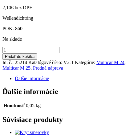
2,10
€
bez DPH
Wellendichtring
POK. 860
Na sklade
množstvo
Gufero
Pridať do košíka
55x80x10
Id. č.: 25214
Katalógové číslo:
V2-1
Kategórie:
Multicar M 24
,
Multicar M 25
,
Predná náprava
Ďalšie informácie
Ďalšie informácie
Hmotnosť
0,05 kg
Súvisiace produkty