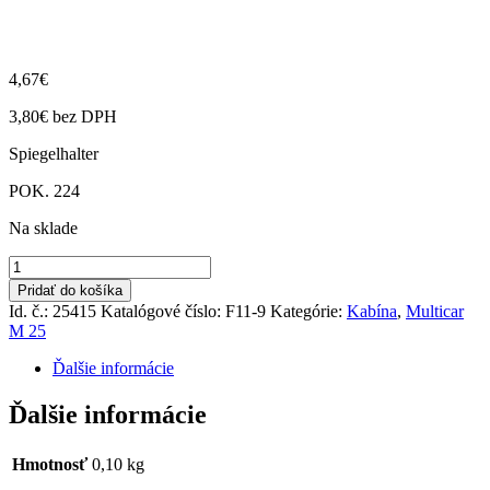
4,67
€
3,80
€
bez DPH
Spiegelhalter
POK. 224
Na sklade
množstvo
Držiak
Pridať do košíka
ramena
Id. č.: 25415
Katalógové číslo:
F11-9
Kategórie:
Kabína
,
Multicar
zrkalda
M 25
Ďalšie informácie
Ďalšie informácie
Hmotnosť
0,10 kg