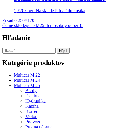
1,72
€
Na sklade
Pridať do košíka
s DPH
Navigácia
Zrkadlo 250×170
Čelné sklo lepené M25 -len osobný odber!!!
v
článku
Hľadanie
Hľadať:
Kategórie produktov
Multicar M 22
Multicar M 24
Multicar M 25
Brzdy
Elektro
Hydraulika
Kabína
Korba
Motor
Podvozok
Predná náprava