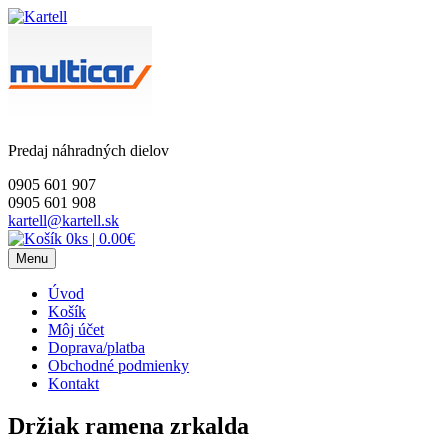
Skip
to
content
Predaj náhradných dielov
0905 601 907
0905 601 908
kartell@kartell.sk
0ks
|
0.00€
Menu
Úvod
Košík
Môj účet
Doprava/platba
Obchodné podmienky
Kontakt
Držiak ramena zrkalda