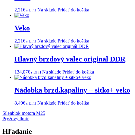
2,21
€
Na sklade
Pridať do košíka
s DPH
Veko
2,21
€
Na sklade
Pridať do košíka
s DPH
Hlavný brzdový valec originál DDR
134,07
€
Na sklade
Pridať do košíka
s DPH
Nádobka brzd.kapaliny + sitko+ veko
8,49
€
Na sklade
Pridať do košíka
s DPH
Navigácia
Silenblok motora M25
Pryžový tlmič
v
článku
Hľadanie