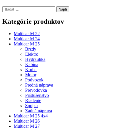
Hľadať:
Kategórie produktov
Multicar M 22
Multicar M 24
Multicar M 25
Brzdy
Elektro
Hydraulika
Kabína
Korba
Motor
Podvozok
Predná náprava
Prevodovka
Príslušenstvo
Riadenie
Spojka
Zadná náprava
Multicar M 25 4x4
Multicar M 26
Multicar M 27