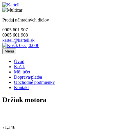
Skip
to
content
Predaj náhradných dielov
0905 601 907
0905 601 908
kartell@kartell.sk
0ks
|
0.00€
Menu
Úvod
Košík
Môj účet
Doprava/platba
Obchodné podmienky
Kontakt
Držiak motora
71,34
€