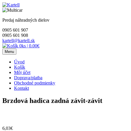
Skip
to
content
Predaj náhradných dielov
0905 601 907
0905 601 908
kartell@kartell.sk
0ks
|
0.00€
Menu
Úvod
Košík
Môj účet
Doprava/platba
Obchodné podmienky
Kontakt
Brzdová hadica zadná závit-závit
6,03
€