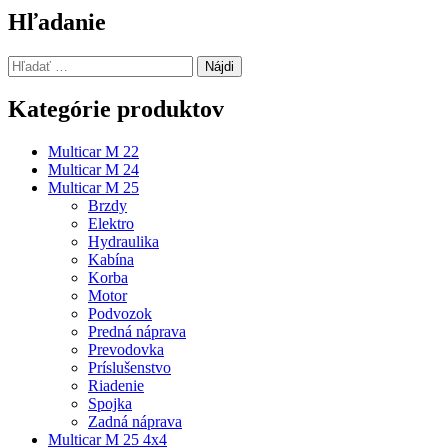
článku
Hľadanie
Hľadať:
Kategórie produktov
Multicar M 22
Multicar M 24
Multicar M 25
Brzdy
Elektro
Hydraulika
Kabína
Korba
Motor
Podvozok
Predná náprava
Prevodovka
Príslušenstvo
Riadenie
Spojka
Zadná náprava
Multicar M 25 4x4