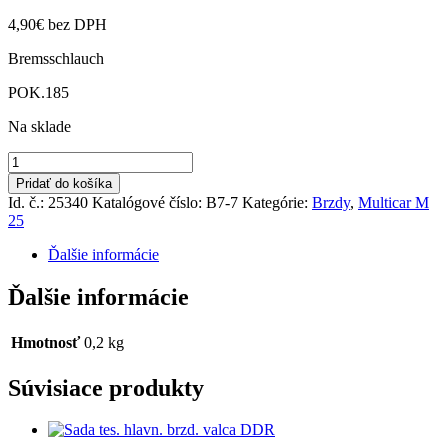
4,90
€
bez DPH
Bremsschlauch
POK.185
Na sklade
množstvo
Brzdová
Pridať do košíka
hadica
Id. č.: 25340
Katalógové číslo:
B7-7
Kategórie:
Brzdy
,
Multicar M
zadná
25
závit-
závit
Ďalšie informácie
Ďalšie informácie
Hmotnosť
0,2 kg
Súvisiace produkty