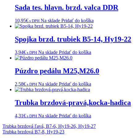
Sada tes. hlavn. brzd. valca DDR
10,95
€
Na sklade
Pridať do košíka
s DPH
Spojka brzd. trubiek B5-14, Hy19-22
3,94
€
Na sklade
Pridať do košíka
s DPH
Púzdro pedálu M25,M26.0
2,58
€
Na sklade
Pridať do košíka
s DPH
Trubka brzdová-pravá,kocka-hadica
4,31
€
Na sklade
Pridať do košíka
s DPH
Navigácia
Trubka brzdová ľavá, B7-6, Hy19-26, Hy19-27
Trubka brzdová B7-8, Hy19-23
v