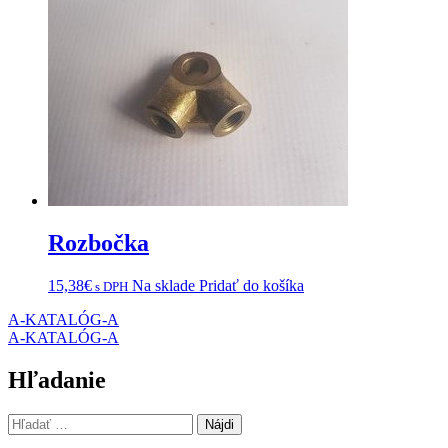
Rozbočka
15,38
€
Na sklade
Pridať do košíka
s DPH
Navigácia
A-KATALÓG-A
A-KATALÓG-A
v
článku
Hľadanie
Hľadať: