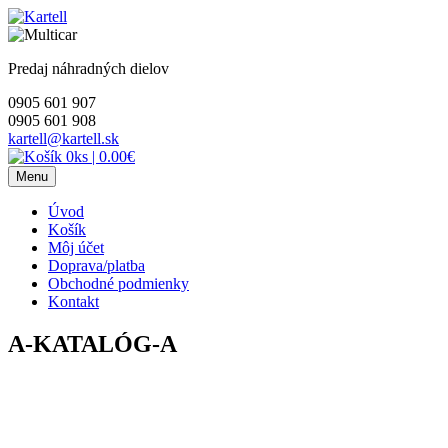
Skip
to
content
Predaj náhradných dielov
0905 601 907
0905 601 908
kartell@kartell.sk
0ks
|
0.00€
Menu
Úvod
Košík
Môj účet
Doprava/platba
Obchodné podmienky
Kontakt
A-KATALÓG-A