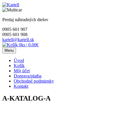
Skip
to
content
Predaj náhradných dielov
0905 601 907
0905 601 908
kartell@kartell.sk
0ks
|
0.00€
Menu
Úvod
Košík
Môj účet
Doprava/platba
Obchodné podmienky
Kontakt
A-KATALOG-A