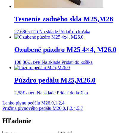
Tesnenie zadného skla M25,M26
27,68
€
Na sklade
Pridať do košíka
s DPH
Ozubené púzdro M25 4×4, M26.0
108,86
€
Na sklade
Pridať do košíka
s DPH
Púzdro pedálu M25,M26.0
2,58
€
Na sklade
Pridať do košíka
s DPH
Navigácia
Lanko plynu pedálu M26.0,1,2,4
Pružina plynového pedálu M26.0,1,2,4,5,7
v
článku
Hľadanie